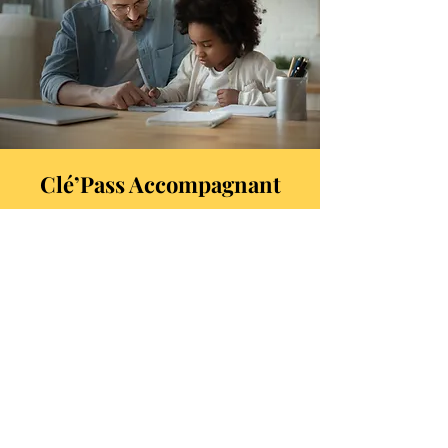
Clé’Pass Accompagnant
Pour les parents, grands-parents, tuteurs,
… qui veulent mieux accompagner leur
enfant/petit enfant dans sa scolarité
notamment pour un temps de devoir
serein et efficace, le faire gagner en
autonomie et le rendre acteur de ses
apprentissages.
Cette formule comprend :
1 rencontre individuelle d'1 heure.